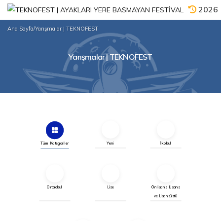
2026
Ana Sayfa
/
Yarışmalar | TEKNOFEST
Yarışmalar | TEKNOFEST
Tüm Kategoriler
Yeni
İlkokul
Ortaokul
Lise
Önlisans, Lisans
ve Lisansüstü