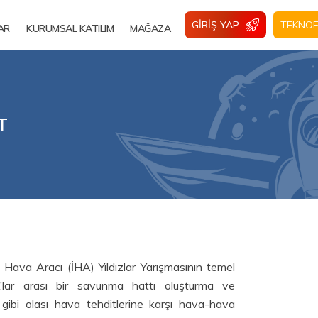
GIRIŞ YAP
TEKNOF
AR
KURUMSAL KATILIM
MAĞAZA
T
Hava Aracı (İHA) Yıldızlar Yarışmasının temel
’lar arası bir savunma hattı oluşturma ve
gibi olası hava tehditlerine karşı hava-hava