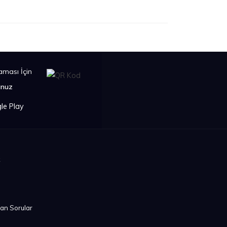
ması İçin
unuz
k
lan Sorular