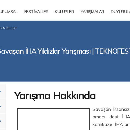
URUMSAL
FESTİVALLER
KULÜPLER
YARIŞMALAR
DUYURUL
 TEKNOFEST
Savaşan İHA Yıldızlar Yarışması | TEKNOFES
Yarışma Hakkında
S
avaşan İnsansız 
amacı, dost İHA
kamikaze İHA’lar 