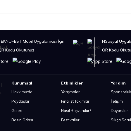
TEKNOFEST Mobil Uygulaması İçin
NSosyal Uygula
QR Kodu Okutunuz
QR Kodu Okut
Kurumsal
Etkinlikler
Yardım
Hakkımızda
Yarışmalar
Sponsorlu
Paydaşlar
Finalist Takımlar
İletişim
Galeri
Nasıl Başvurulur?
Duyurular
Basın Odası
Festivaller
Sıkça Soru