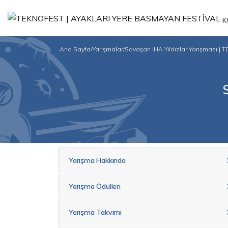
K
Ana Sayfa
/
Yarışmalar
/
Savaşan İHA Yıldızlar Yarışması |
Yarışma Hakkında
Yarışma Ödülleri
Yarışma Takvimi