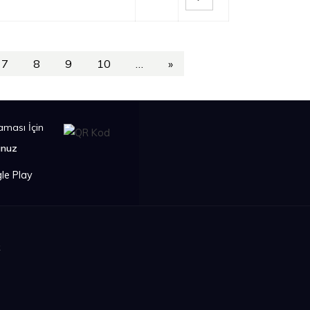
7
8
9
10
…
»
ması İçin
unuz
k