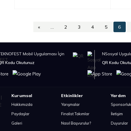
«
…
2
3
4
5
6
TEKNOFEST Mobil Uygulaması İçin
NSosyal Uygula
QR Kodu Okutunuz
QR Kodu Okut
Kurumsal
Etkinlikler
Yardım
Hakkımızda
Yarışmalar
Sponsorlu
Paydaşlar
Finalist Takımlar
İletişim
Galeri
Nasıl Başvurulur?
Duyurular