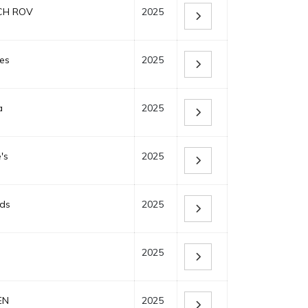
CH ROV
2025
es
2025
a
2025
's
2025
ds
2025
2025
EN
2025