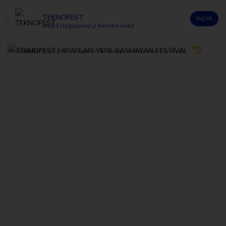
TEKNOFEST
İNDİR
Mobil Uygulama'yı hemen indir!
2020
Ana Sayfa
/
TEKNOFEST: Havacılık, Uzay ve Teknoloji Festivali