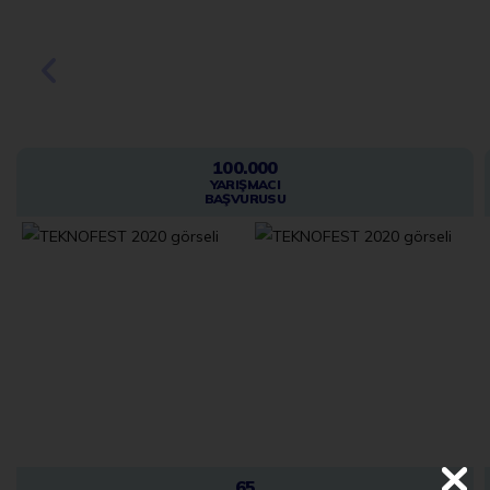
2020
100.000
YARIŞMACI
BAŞVURUSU
65