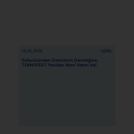
15.05.2026
GENEL
13.05
Gökyüzünden Denizlerin Derinliğine:
Türki
TEKNOFEST Yeniden Mavi Vatan’da!
Buluş
Ankar