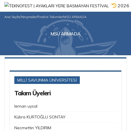
2026
Ana Sayfa
/
Yarışmalar
/
Finalist Takımlar
/
MSÜ ARMADA
MSÜ ARMADA
MİLLİ SAVUNMA ÜNİVERSİTESİ
Takım Üyeleri
leman uysal
Kübra KURTOĞLU SONTAY
Necmettin YILDIRIM