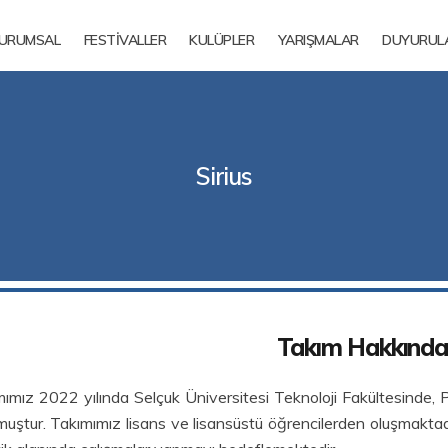
URUMSAL
FESTİVALLER
KULÜPLER
YARIŞMALAR
DUYURUL
Sirius
Takım Hakkında
ımız 2022 yılında Selçuk Üniversitesi Teknoloji Fakültesinde,
muştur. Takımımız lisans ve lisansüstü öğrencilerden oluşmakt