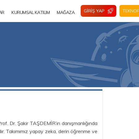
GIRIŞ YAP
TEKNOF
AR
KURUMSAL KATILIM
MAĞAZA
 Prof. Dr. Şakir TAŞDEMİR’in danışmanlığında
adır. Takımımız yapay zeka, derin öğrenme ve