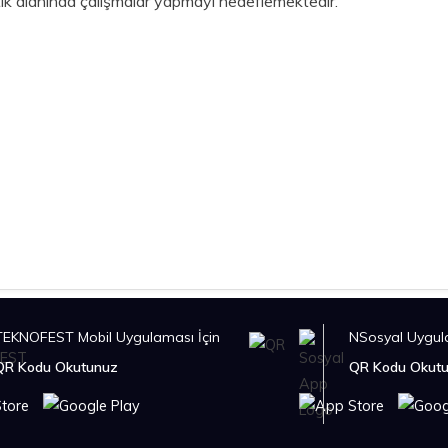
ik alanında çalışmalar yapmayı hedeflemektedir.
TEKNOFEST Mobil Uygulaması İçin
NSosyal Uygula
QR Kodu Okutunuz
QR Kodu Okut