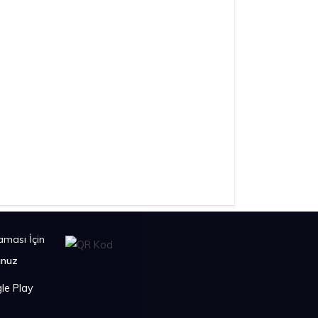
ması İçin
unuz