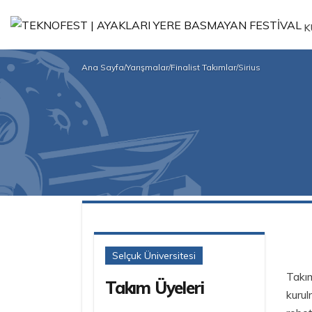
K
Ana Sayfa
/
Yarışmalar
/
Finalist Takımlar
/
Sirius
Selçuk Üniversitesi
Takım
Takım Üyeleri
kurul