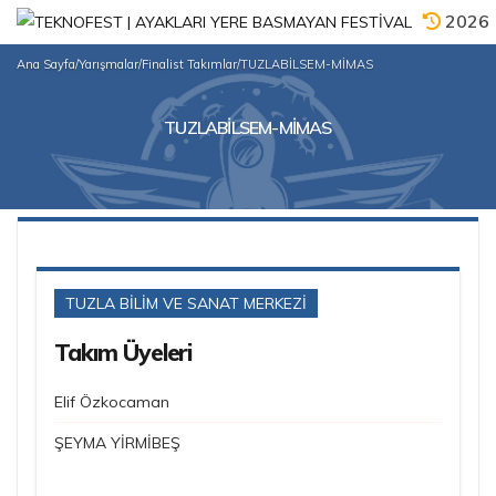
2026
Ana Sayfa
/
Yarışmalar
/
Finalist Takımlar
/
TUZLABİLSEM-MİMAS
TUZLABİLSEM-MİMAS
TUZLA BİLİM VE SANAT MERKEZİ
Takım Üyeleri
Elif Özkocaman
ŞEYMA YİRMİBEŞ