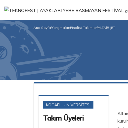
K
Ana Sayfa
/
Yarışmalar
/
Finalist Takımlar
/
ALTAİR JET
KOCAELİ ÜNİVERSİTESİ
Alta
Takım Üyeleri
kurul