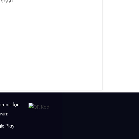
\n\r\n
ması İçin
unuz