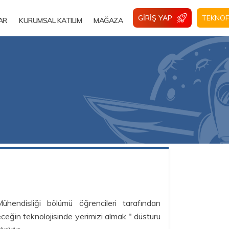
GIRIŞ YAP
TEKNOF
AR
KURUMSAL KATILIM
MAĞAZA
ühendisliği bölümü öğrencileri tarafından
eceğin teknolojisinde yerimizi almak " düsturu