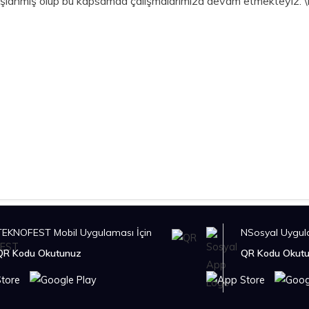
aşlanmış olup bu kapsamda çalışmalarımıza devam etmekteyiz. \r
TEKNOFEST Mobil Uygulaması İçin
NSosyal Uygula
QR Kodu Okutunuz
QR Kodu Okut