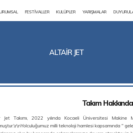
URUMSAL
FESTİVALLER
KULÜPLER
YARIŞMALAR
DUYURUL
ALTAİR JET
Takım Hakkında
ir Jet Takımı, 2022 yılında Kocaeli Üniversitesi Makine M
muştur.\r\nYolculuğumuz milli teknoloji hamlesi kapsamında " gel