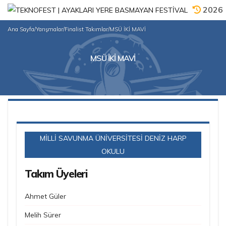
2026
Ana Sayfa
/
Yarışmalar
/
Finalist Takımlar
/
MSÜ İKİ MAVİ
MSÜ İKİ MAVİ
MİLLİ SAVUNMA ÜNİVERSİTESİ DENİZ HARP
OKULU
Takım Üyeleri
Ahmet Güler
Melih Sürer