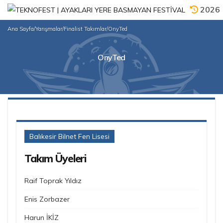
2026
Ana Sayfa
/
Yarışmalar
/
Finalist Takımlar
/
OnyTed
OnyTed
Balıkesir Bilnet Fen Lisesi
Takım Üyeleri
Raif Toprak Yıldız
Enis Zorbazer
Harun İKİZ