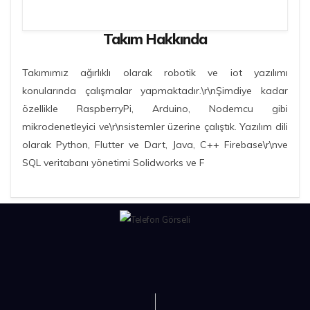
Takım Hakkında
Takımımız ağırlıklı olarak robotik ve iot yazılımı
konularında çalışmalar yapmaktadır.\r\nŞimdiye kadar
özellikle RaspberryPi, Arduino, Nodemcu gibi
mikrodenetleyici ve\r\nsistemler üzerine çalıştık. Yazılım dili
olarak Python, Flutter ve Dart, Java, C++ Firebase\r\nve
SQL veritabanı yönetimi Solidworks ve F