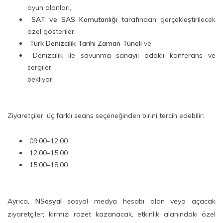
oyun alanları,
SAT ve SAS Komutanlığı
tarafından gerçekleştirilecek
özel gösteriler,
Türk Denizcilik Tarihi Zaman Tüneli
ve
Denizcilik ile savunma sanayii odaklı konferans ve
sergiler
bekliyor.
Ziyaretçiler, üç farklı seans seçeneğinden birini tercih edebilir:
09:00–12:00
12:00–15:00
15:00–18:00
Ayrıca,
NSosyal
sosyal medya hesabı olan veya açacak
ziyaretçiler; kırmızı rozet kazanacak, etkinlik alanındaki özel