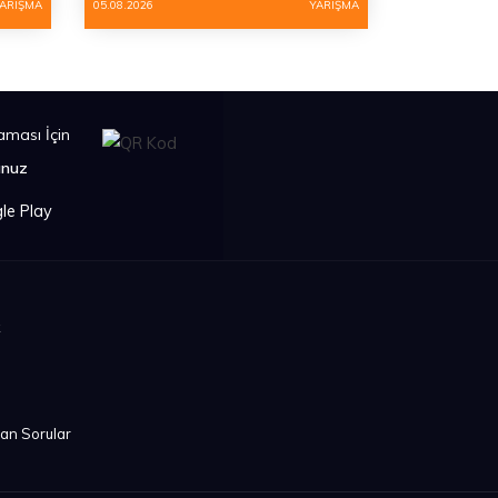
ARIŞMA
05.08.2026
YARIŞMA
ması İçin
unuz
k
lan Sorular