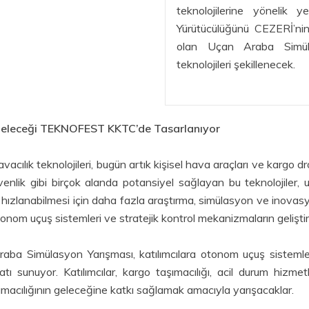
teknolojilerine yönelik y
Yürütücülüğünü CEZERİ’nin
olan Uçan Araba Simüla
teknolojileri şekillenecek.
n Geleceği TEKNOFEST KKTC’de Tasarlanıyor
vacılık teknolojileri, bugün artık kişisel hava araçları ve kargo d
 güvenlik gibi birçok alanda potansiyel sağlayan bu teknolojiler,
 hızlanabilmesi için daha fazla araştırma, simülasyon ve inovasy
om uçuş sistemleri ve stratejik kontrol mekanizmaların geliştir
 Simülasyon Yarışması, katılımcılara otonom uçuş sistemleri, 
atı sunuyor. Katılımcılar, kargo taşımacılığı, acil durum hizmetl
macılığının geleceğine katkı sağlamak amacıyla yarışacaklar.