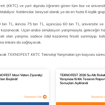
ti (KKTC) ve yurt dışında öğrenim gören tüm lise ve üniversite
labiliyor. Katılımcılar, bireysel olarak ya da en fazla 6 kişilik g
 bin TL, ikincisi 75 bin TL, üçüncüsü 60 bin TL, üniversite ve 
 kazanacak. Uçan araba simülasyon yarışmasıyla, geleceğin hava
cek olan yarışma, sadece ödül kazanma fırsatı sunmayıp, katılı
şma imkanı da sağlayacak.
ayacak TEKNOFEST KKTC Teknoloji Yarışmaları için başvuru süres
OFEST Mavi Vatan Ziyaretçi
TEKNOFEST 2026 Su Altı Roke
ları Başladı!
Yarışması Kritik Tasarım Rapor
Sonuçları Açıklandı
Devamını Gör
Devamını 