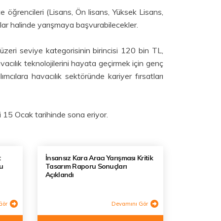
 öğrencileri (Lisans, Ön lisans, Yüksek Lisans,
ruplar halinde yarışmaya başvurabilecekler.
üzeri seviye kategorisinin birincisi 120 bin TL,
cılık teknolojilerini hayata geçirmek için genç
mcılara havacılık sektöründe kariyer fırsatları
i 15 Ocak tarihinde sona eriyor.
t
İnsansız Kara Aracı Yarışması Kritik
u
Tasarım Raporu Sonuçları
Açıklandı
Gör
Devamını Gör