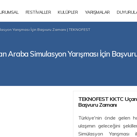
URUMSAL
FESTİVALLER
KULÜPLER
YARIŞMALAR
DUYURUL
syon Yarışması İçin Başvuru Zamanı | TEKNOFEST
 Araba Simulasyon Yarışması İçin Başvur
TEKNOFEST KKTC Uçan Ar
Başvuru Zamanı
Türkiye'nin önde gelen ha
ulaşımın geleceğini şekil
Simülasyon Yarışması i