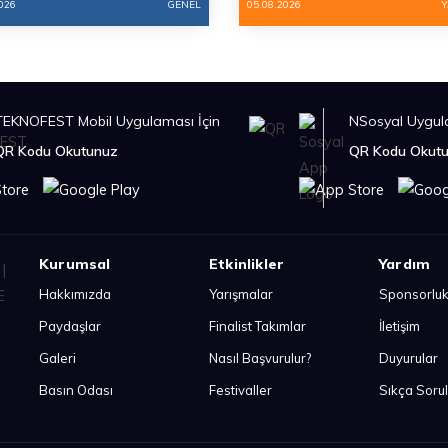
026
GENEL
05.08.2026
Y
TEKNOFEST Mobil Uygulaması İçin
NSosyal Uygula
QR Kodu Okutunuz
QR Kodu Okut
Kurumsal
Etkinlikler
Yardım
Hakkımızda
Yarışmalar
Sponsorlu
Paydaşlar
Finalist Takımlar
İletişim
Galeri
Nasıl Başvurulur?
Duyurular
Basın Odası
Festivaller
Sıkça Soru