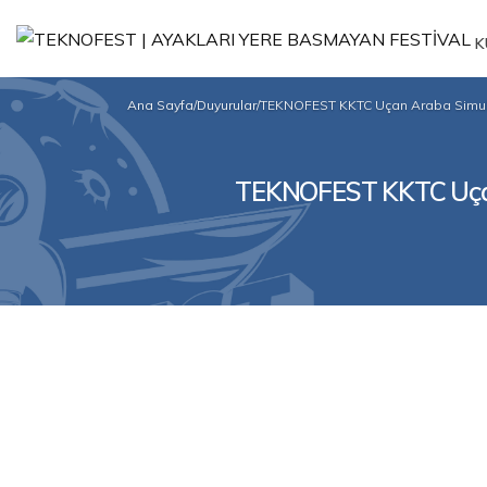
K
Ana Sayfa
/
Duyurular
/
TEKNOFEST KKTC Uçan Araba Simula
TEKNOFEST KKTC Uçan