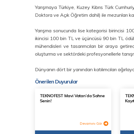
Yarışmaya Türkiye, Kuzey Kıbrıs Türk Cumhuriye
Doktora ve Açık Öğretim dahil) ile mezunları katı
Yarışma sonucunda lise kategorisi birincisi 100
ikincisi 100 bin TL ve üçüncüsü 90 bin TL ödül
mühendisleri ve tasarımcıları bir araya getire
oluşturma ve sektördeki profesyonellerle tanı
Dünyanın dört bir yanından katılımcıları ağırl
Önerilen Duyurular
TEKNOFEST Mavi Vatan’da Sahne
TEKN
Senin!
Kayıt
Devamını Gör