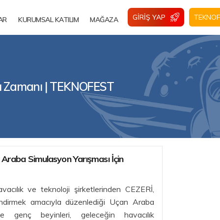
GIRIŞ YAP
TEKNOF
AR
KURUMSAL KATILIM
MAĞAZA
u Zamanı | TEKNOFEST
aba Simulasyon Yarışması İçin
vacılık ve teknoloji şirketlerinden CEZERİ,
lendirmek amacıyla düzenlediği Uçan Araba
le genç beyinleri, geleceğin havacılık