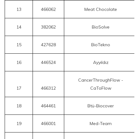
13
466062
Meat Chocolate
14
382062
BioSolve
15
427628
BioTekno
16
446524
Ayyıldız
CancerThroughFlow -
17
466312
CaToFlow
18
464461
Btü-Biocover
19
466001
Med-Team