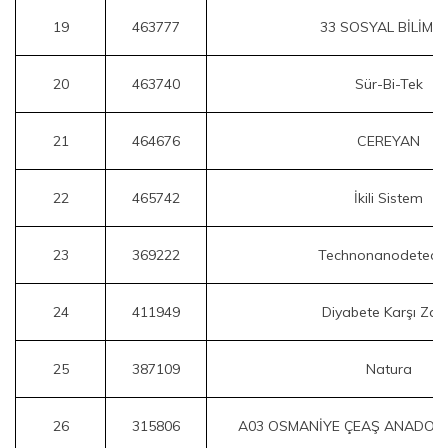
19
463777
33 SOSYAL BİLİML
20
463740
Sür-Bi-Tek
21
464676
CEREYAN
22
465742
İkili Sistem
23
369222
Technonanodetecti
24
411949
Diyabete Karşı Zaf
25
387109
Natura
26
315806
A03 OSMANİYE ÇEAŞ ANADOLU