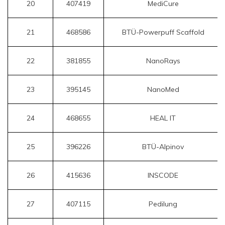
20
407419
MediCure
21
468586
BTÜ-Powerpuff Scaffold
22
381855
NanoRays
23
395145
NanoMed
24
468655
HEAL IT
25
396226
BTÜ-Alpinov
26
415636
INSCODE
27
407115
Pedilung