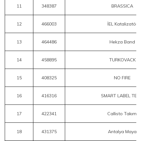
11
348387
BRASSICA
12
466003
İEL Katalizatör
13
464486
Hekza Band
14
458895
TURKOVACK
15
408325
NO FIRE
16
416316
SMART LABEL TEA
17
422341
Callisto Takımı
18
431375
Antalya Maya