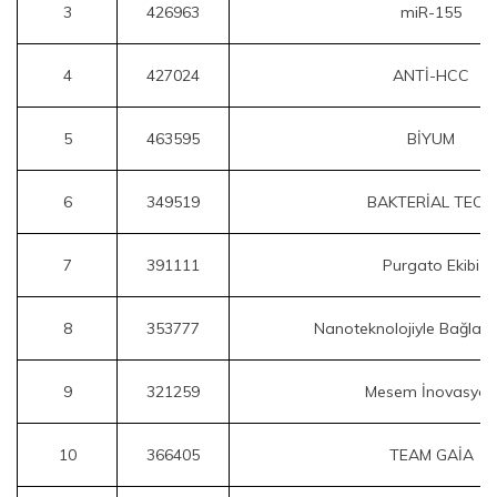
3
426963
miR-155
4
427024
ANTİ-HCC
5
463595
BİYUM
6
349519
BAKTERİAL TECH
7
391111
Purgato Ekibi
8
353777
Nanoteknolojiyle Bağlan
9
321259
Mesem İnovasyon
10
366405
TEAM GAİA