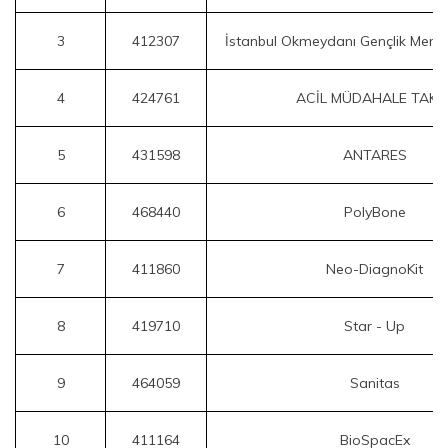
3
412307
İstanbul Okmeydanı Gençlik Merke
4
424761
ACİL MÜDAHALE TAKIM
5
431598
ANTARES
6
468440
PolyBone
7
411860
Neo-DiagnoKit
8
419710
Star - Up
9
464059
Sanitas
10
411164
BioSpacEx