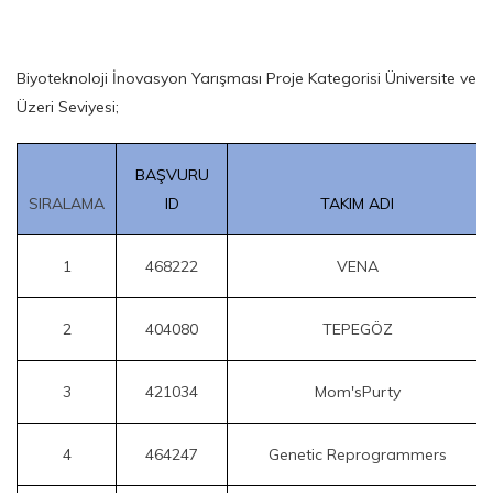
Biyoteknoloji İnovasyon Yarışması Proje Kategorisi Üniversite ve
Üzeri Seviyesi;
BAŞVURU
SIRALAMA
ID
TAKIM ADI
1
468222
VENA
2
404080
TEPEGÖZ
3
421034
Mom'sPurty
4
464247
Genetic Reprogrammers