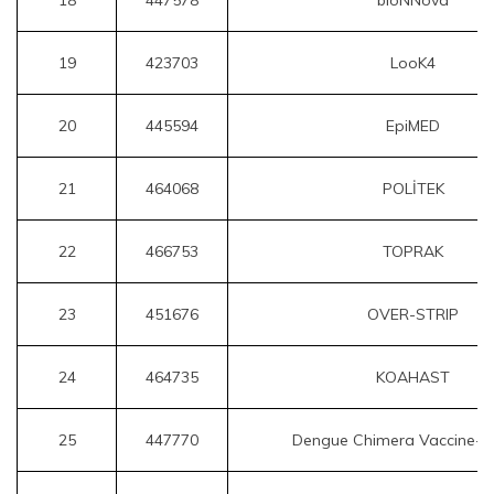
18
447578
bioNNova
19
423703
LooK4
20
445594
EpiMED
21
464068
POLİTEK
22
466753
TOPRAK
23
451676
OVER-STRIP
24
464735
KOAHAST
25
447770
Dengue Chimera Vaccine-