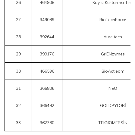
26
464908
Kayısı Kurtarma Timi
27
349089
BioTechForce
28
392644
dureltech
29
399176
GriENzymes
30
466596
BioAct'eam
31
366806
NEO
32
366492
GOLDPYLORİ
33
362780
TEKNOMERSİN