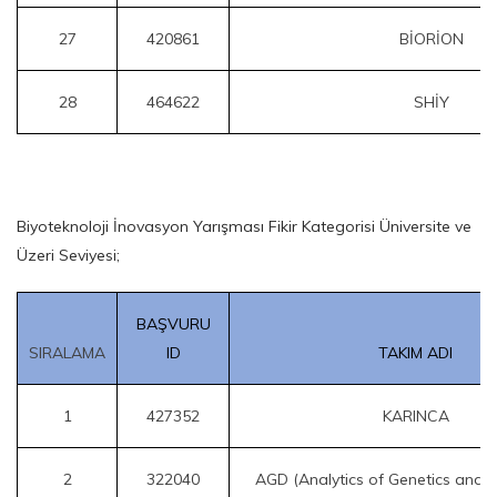
27
420861
BİORİON
28
464622
SHİY
Biyoteknoloji İnovasyon Yarışması Fikir Kategorisi Üniversite ve
Üzeri Seviyesi;
BAŞVURU
SIRALAMA
ID
TAKIM ADI
1
427352
KARINCA
2
322040
AGD (Analytics of Genetics and Di