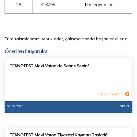
28
316795
BioLegends.AI
Tüm takımlarımızı tebrik eder, çalışmalarında başarılar dileriz.
Önerilen Duyurular
TEKNOFEST Mavi Vatan’da Sahne Senin!
Devamını Gör
06.08.2026
GENEL
TEKNOFEST Mavi Vatan Ziyaretçi Kayıtları Başladı!