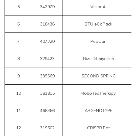
5
342979
VisionAI
6
318436
BTÜ eCoPack
7
407320
PepCan
8
329423
Rize Tıbbiyelileri
9
335669
SECOND SPRING
10
381815
RoboTexTherapy
11
468366
ARGENOTYPE
12
319502
CRISPR.Bot