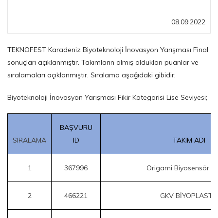
08.09.2022
TEKNOFEST Karadeniz Biyoteknoloji İnovasyon Yarışması Final
sonuçları açıklanmıştır. Takımların almış oldukları puanlar ve
sıralamaları açıklanmıştır. Sıralama aşağıdaki gibidir;
Biyoteknoloji İnovasyon Yarışması Fikir Kategorisi Lise Seviyesi;
BAŞVURU
SIRALAMA
ID
TAKIM ADI
1
367996
Origami Biyosensör T
2
466221
GKV BİYOPLASTİ