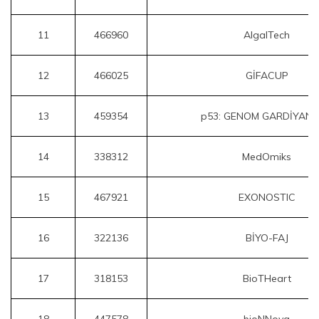
11
466960
AlgalTech
12
466025
GİFACUP
13
459354
p53: GENOM GARDİYANL
14
338312
MedOmiks
15
467921
EXONOSTIC
16
322136
BİYO-FAJ
17
318153
BioTHeart