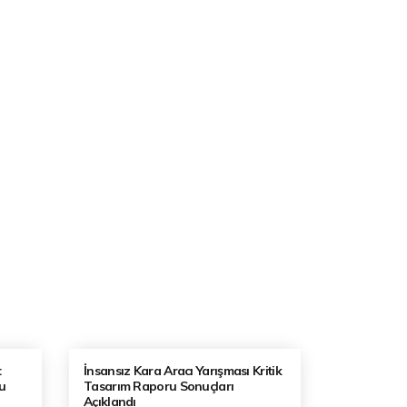
t
İnsansız Kara Aracı Yarışması Kritik
u
Tasarım Raporu Sonuçları
Açıklandı