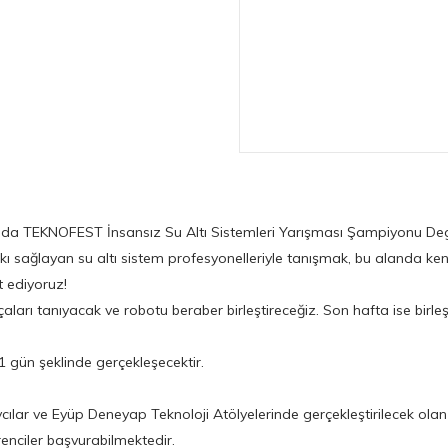
mında TEKNOFEST İnsansız Su Altı Sistemleri Yarışması Şampiyonu Degz
katkı sağlayan su altı sistem profesyonelleriyle tanışmak, bu alanda k
t ediyoruz!
rçaları tanıyacak ve robotu beraber birleştireceğiz. Son hafta ise bir
1 gün şeklinde gerçekleşecektir.
lar ve Eyüp Deneyap Teknoloji Atölyelerinde gerçekleştirilecek olan T3 
öğrenciler başvurabilmektedir.