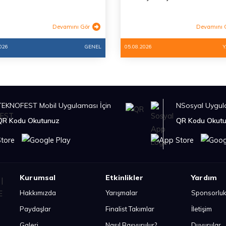
Devamını Gör
Devamını 
026
GENEL
05.08.2026
Y
TEKNOFEST Mobil Uygulaması İçin
NSosyal Uygula
QR Kodu Okutunuz
QR Kodu Okut
Kurumsal
Etkinlikler
Yardım
Hakkımızda
Yarışmalar
Sponsorlu
Paydaşlar
Finalist Takımlar
İletişim
Galeri
Nasıl Başvurulur?
Duyurular