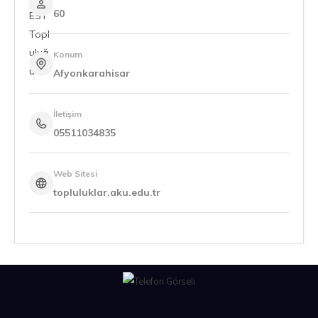
60
Konum
Afyonkarahisar
İletişim
05511034835
Web Sitesi
topluluklar.aku.edu.tr