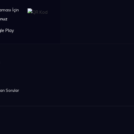
ması İçin
unuz
k
lan Sorular