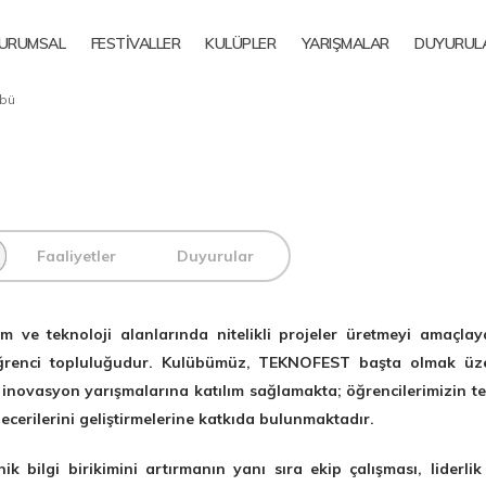
URUMSAL
FESTİVALLER
KULÜPLER
YARIŞMALAR
DUYURUL
übü
Faaliyetler
Duyurular
 ve teknoloji alanlarında nitelikli projeler üretmeyi amaçlay
 öğrenci topluluğudur. Kulübümüz, TEKNOFEST başta olmak üz
 inovasyon yarışmalarına katılım sağlamakta; öğrencilerimizin te
 becerilerini geliştirmelerine katkıda bulunmaktadır.
k bilgi birikimini artırmanın yanı sıra ekip çalışması, liderlik