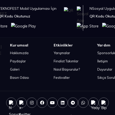
TEKNOFEST Mobil Uygulaması İçin
NSosyal Uygula
QR Kodu Okutunuz
QR Kodu Okut
Kurumsal
Etkinlikler
Yardım
Hakkımızda
Yarışmalar
Sponsorlu
Paydaşlar
Finalist Takımlar
İletişim
Galeri
Nasıl Başvurulur?
Duyurular
Basın Odası
Festivaller
Sıkça Soru