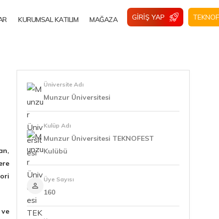
GIRIŞ YAP
TEKNOF
AR
KURUMSAL KATILIM
MAĞAZA
Üniversite Adı
Munzur Üniversitesi
Kulüp Adı
Munzur Üniversitesi TEKNOFEST
an,
Kulübü
ere
ori
Üye Sayısı
160
 ve