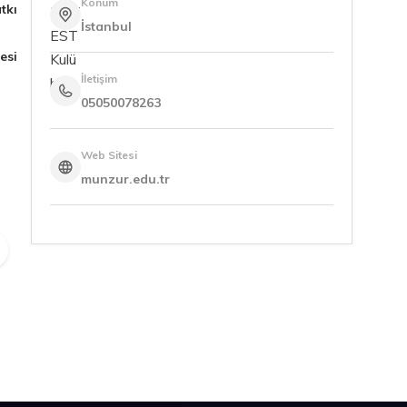
Konum
tkı
İstanbul
esi
İletişim
05050078263
Web Sitesi
munzur.edu.tr