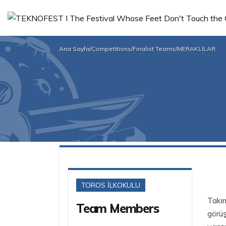
Ana Sayfa
/
Competitions
/
Finalist Teams
/
MERAKLILAR
TOROS İLKOKULU
Takım
Team Members
görüş