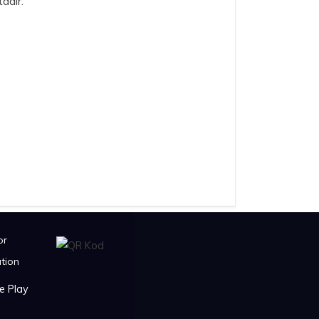
adır.
or
tion