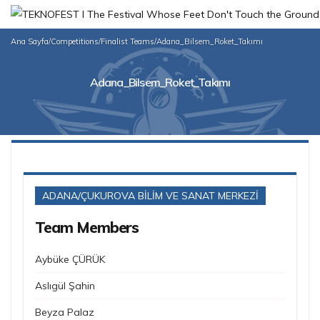
Ana Sayfa
/
Competitions
/
Finalist Teams
/
Adana_Bilsem_Roket_Takımı
Adana_Bilsem_Roket_Takımı
ADANA/ÇUKUROVA BİLİM VE SANAT MERKEZİ
Team Members
Aybüke ÇÜRÜK
Aslıgül Şahin
Beyza Palaz