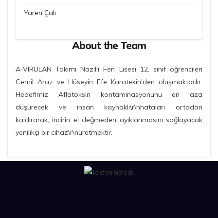
Yaren Çalı
About the Team
A-VIRULAN Takımı Nazilli Fen Lisesi 12. sınıf öğrencileri
Cemil Araz ve Hüseyin Efe Karatekin'den oluşmaktadır.
Hedefimiz Aflatoksin kontaminasyonunu en aza
düşürecek ve insan kaynaklı\r\nhataları ortadan
kaldırarak, incirin el değmeden ayıklanmasını sağlayacak
yenilikçi bir cihaz\r\nüretmektir.