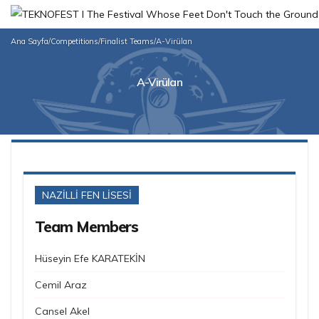
Ana Sayfa
/
Competitions
/
Finalist Teams
/
A-Virülan
A-Virülan
NAZİLLİ FEN LİSESİ
Team Members
Hüseyin Efe KARATEKİN
Cemil Araz
Cansel Akel